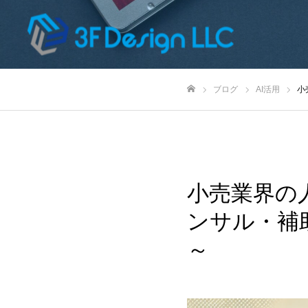
ブログ
AI活用
小
ホーム
小売業界の
ンサル・補
～