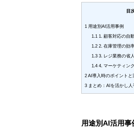
目
1
用途別AI活用事例
1.1
1. 顧客対応の
1.2
2. 在庫管理の効
1.3
3. レジ業務の省
1.4
4. マーケティン
2
AI導入時のポイントと
3
まとめ：AIを活かし
用途別AI活用事