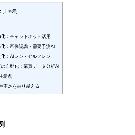
次
[
非表示
]
自動化：チャットボット活用
率化：画像認識・需要予測AI
人化：AIレジ・セルフレジ
グの自動化：購買データ分析AI
注意点
人手不足を乗り越える
例