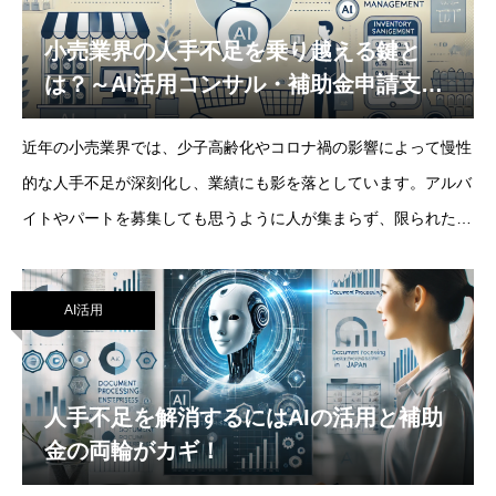
小売業界の人手不足を乗り越える鍵と
は？～AI活用コンサル・補助金申請支
援・DX支援で加速する店舗改革～
近年の小売業界では、少子高齢化やコロナ禍の影響によって慢性
的な人手不足が深刻化し、業績にも影を落としています。アルバ
イトやパートを募集しても思うように人が集まらず、限られたス
タッフで店舗運営や顧客対応を行わなければならないケースも少
なくありません。こうした環境下で注目されている
AI活用
人手不足を解消するにはAIの活用と補助
金の両輪がカギ！