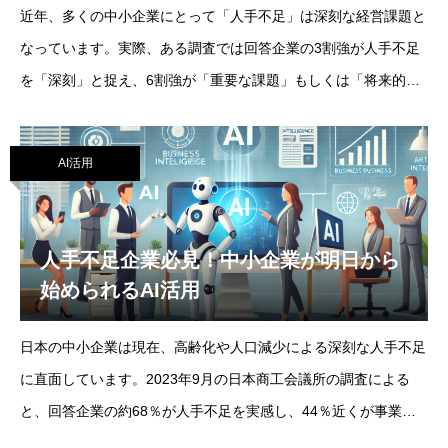
近年、多くの中小企業にとって「人手不足」は深刻な経営課題と
なっています。実際、ある調査では回答企業の3割強が人手不足
を「深刻」と捉え、6割強が「重要な課題」もしくは「将来的な
課題」と認識していると報告されています。少子高齢化や採用競
争の激化により、新たな人材確保は容易ではなく、
AI活用
人手不足企業必見！中小企業が明日から
始められるAI活用
日本の中小企業は現在、高齢化や人口減少による深刻な人手不足
に直面しています。2023年9月の日本商工会議所の調査による
と、回答企業の約68％が人手不足を実感し、44％近くが事業継
続に支障をきたすレベルだと報告されています。限られた人員の